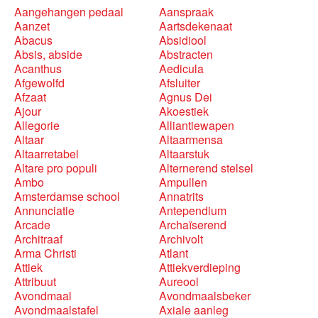
Aangehangen pedaal
Aanspraak
Aanzet
Aartsdekenaat
Abacus
Absidiool
Absis, abside
Abstracten
Acanthus
Aedicula
Afgewolfd
Afsluiter
Afzaat
Agnus Dei
Ajour
Akoestiek
Allegorie
Alliantiewapen
Altaar
Altaarmensa
Altaarretabel
Altaarstuk
Altare pro populi
Alternerend stelsel
Ambo
Ampullen
Amsterdamse school
Annatrits
Annunciatie
Antependium
Arcade
Archaïserend
Architraaf
Archivolt
Arma Christi
Atlant
Attiek
Attiekverdieping
Attribuut
Aureool
Avondmaal
Avondmaalsbeker
Avondmaalstafel
Axiale aanleg