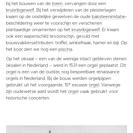
bij het bouwen van de
toren
, vervangen door een
kruisribgewelf
. Bij het verwijderen van de pleisterlagen
kwam op de oostelijke gewelven de oude
baksteenimitatie
-
beschildering weer te voorschijn en verschenen
plantaardige ornamenten op het
kruisribgewelf
. Er kwam
ook een wapenschild tevoorschijn, gevuld met
bouwvakkersattributen: troffel, winkelhaak, hamer en bijl. Op
het
koor
zien we nog een
piscina
.
Op het oksaal – een van de weinige intact gebleven stenen
oksalen in Nederland – werd in 1531 een
orgel
geplaatst. Dit
orgel
is een van de oudste, nog bespeelbare renaissance
orgels in Nederland. Bij de bouw werden orgelpijpen
e
gebruikt uit het voorgaande, 15
eeuwse
orgel
. Vanwege
zijn oudewetse aard wordt het
orgel
vaak gebruikt voor
historische concerten.