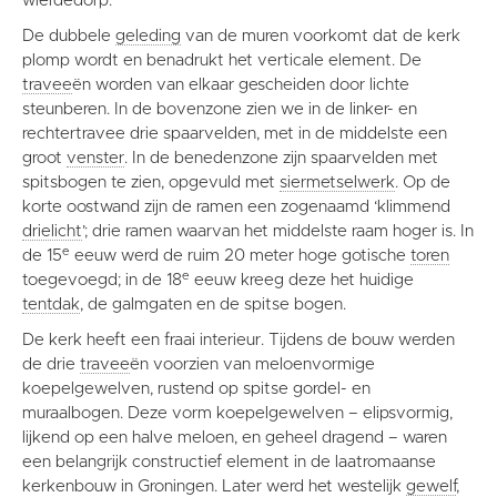
wierdedorp.
De dubbele
geleding
van de muren voorkomt dat de kerk
plomp wordt en benadrukt het verticale element. De
travee
ën worden van elkaar gescheiden door lichte
steunberen. In de bovenzone zien we in de linker- en
rechtertravee drie spaarvelden, met in de middelste een
groot
venster
. In de benedenzone zijn spaarvelden met
spitsbogen te zien, opgevuld met
siermetselwerk
. Op de
korte oostwand zijn de ramen een zogenaamd ‘klimmend
drielicht
’; drie ramen waarvan het middelste raam hoger is. In
e
de 15
eeuw werd de ruim 20 meter hoge gotische
toren
e
toegevoegd; in de 18
eeuw kreeg deze het huidige
tentdak
, de galmgaten en de spitse bogen.
De kerk heeft een fraai interieur. Tijdens de bouw werden
de drie
travee
ën voorzien van meloenvormige
koepelgewelven, rustend op spitse gordel- en
muraalbogen. Deze vorm koepelgewelven – elipsvormig,
lijkend op een halve meloen, en geheel dragend – waren
een belangrijk constructief element in de laatromaanse
kerkenbouw in Groningen. Later werd het westelijk
gewelf
,