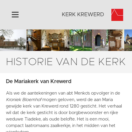
KERK KREWERD
Home
Algemeen
Historie
HISTORIE VAN DE KERK
Omgeving
Het Grootste Museum
De Mariakerk van Krewerd
Activiteiten
Als we de aantekeningen van abt Menko’s opvolger in de
Steun ons
Kroniek Bloemhof
mogen geloven, werd de aan Maria
Contact
gewijde kerk van Krewerd rond 1280 gesticht. Het verhaal
wil dat de kerk gesticht is door borgbewoonster en rijke
Vaktaal
weduwe Tiadeke, als oude belofte. Het is een mooi,
compact laatromaans zaalkerkje, in het midden van het