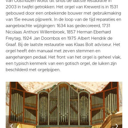
van Oosthuizen wordt dit sinds de laatste restauratie in
2003 in twijfel getrokken. Het orgel van Krewerd is in 1531
gebouwd door een onbekende bouwer met gebruikmaking
van 15e eeuws pijpwerk. In de loop van de tijd reparaties en
aangebrachte wijzigingen: 1634 kas gedecoreerd, 1731
Nicolaas Anthoni Willembroek, 1857 Herman Eberhard
Freytag, 1924 Jan Doornbos en 1975 Albert Hendrik de
Graaf. Bij de laatste restauratie was Klaas Bolt adviseur. Het
orgel heeft één manuaal met zeven stemmen en
aangehangen pedaal. Het front van het orgel is geheel vlak,
een typisch kenmerk van een gotisch orgel, de luiken zijn
beschilderd met orgelpijpen.
‹
›