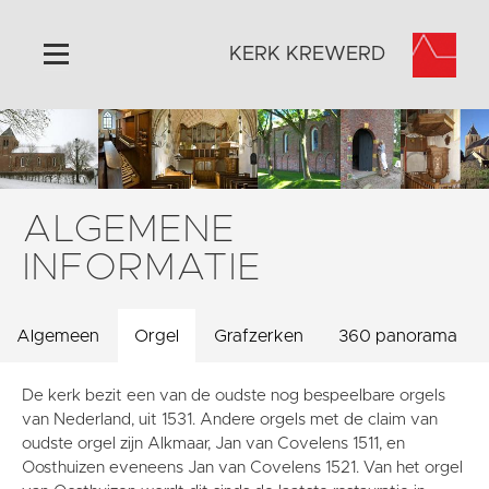
KERK KREWERD
Home
Algemeen
Historie
ALGEMENE
Omgeving
INFORMATIE
Het Grootste Museum
Activiteiten
Algemeen
Orgel
Grafzerken
360 panorama
Steun ons
Contact
De kerk bezit een van de oudste nog bespeelbare orgels
van Nederland, uit 1531. Andere orgels met de claim van
Vaktaal
oudste orgel zijn Alkmaar, Jan van Covelens 1511, en
Oosthuizen eveneens Jan van Covelens 1521. Van het orgel