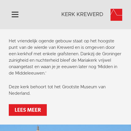
KERK KREWERD
Home
Het vriendelijk ogende gebouw staat op het hoogste
Algemeen
punt van de wierde van Krewerd en is omgeven door
een kerkhof met enkele grafstenen. Dankzij de Groninger
Historie
zuinigheid en nuchterheid bleef de Mariakerk vrijwel
Omgeving
onaangetast en waan je je eeuwen later nog ‘Midden in
de Middeleeuwen.’
Het Grootste Museum
Activiteiten
Deze kerk behoort tot het Grootste Museum van
Nederland.
Steun ons
Contact
LEES MEER
Vaktaal