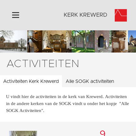
KERK KREWERD
Home
Algemeen
Historie
ACTIVITEITEN
Omgeving
Het Grootste Museum
Activiteiten Kerk Krewerd
Alle SOGK activiteiten
Activiteiten
U vindt hier de activiteiten in de kerk van Krewerd. Activiteiten
Steun ons
in de andere kerken van de SOGK vindt u onder het kopje "Alle
Contact
SOGK Activiteiten".
Vaktaal
9