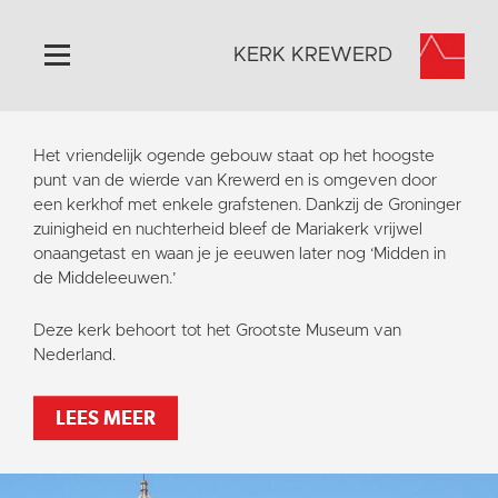
KERK KREWERD
Home
Het vriendelijk ogende gebouw staat op het hoogste
Algemeen
punt van de wierde van Krewerd en is omgeven door
een kerkhof met enkele grafstenen. Dankzij de Groninger
Historie
zuinigheid en nuchterheid bleef de Mariakerk vrijwel
Omgeving
onaangetast en waan je je eeuwen later nog ‘Midden in
de Middeleeuwen.’
Het Grootste Museum
Activiteiten
Deze kerk behoort tot het Grootste Museum van
Nederland.
Steun ons
Contact
LEES MEER
Vaktaal