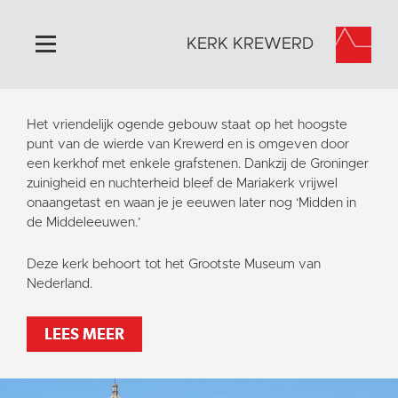
KERK KREWERD
Home
Het vriendelijk ogende gebouw staat op het hoogste
Algemeen
punt van de wierde van Krewerd en is omgeven door
een kerkhof met enkele grafstenen. Dankzij de Groninger
Historie
zuinigheid en nuchterheid bleef de Mariakerk vrijwel
Omgeving
onaangetast en waan je je eeuwen later nog ‘Midden in
de Middeleeuwen.’
Het Grootste Museum
Activiteiten
Deze kerk behoort tot het Grootste Museum van
Nederland.
Steun ons
Contact
LEES MEER
Vaktaal