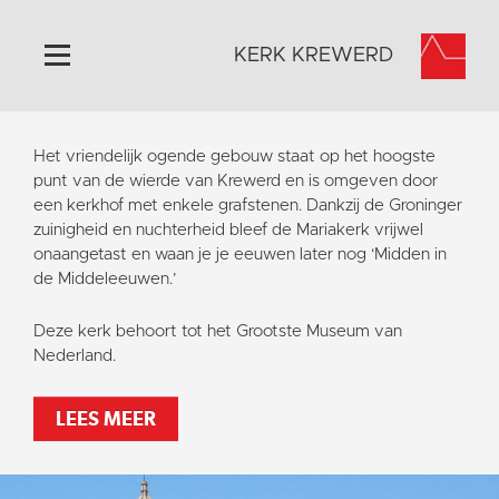
KERK KREWERD
Home
Het vriendelijk ogende gebouw staat op het hoogste
Algemeen
punt van de wierde van Krewerd en is omgeven door
een kerkhof met enkele grafstenen. Dankzij de Groninger
Historie
zuinigheid en nuchterheid bleef de Mariakerk vrijwel
Omgeving
onaangetast en waan je je eeuwen later nog ‘Midden in
de Middeleeuwen.’
Het Grootste Museum
Activiteiten
Deze kerk behoort tot het Grootste Museum van
Nederland.
Steun ons
Contact
LEES MEER
Vaktaal