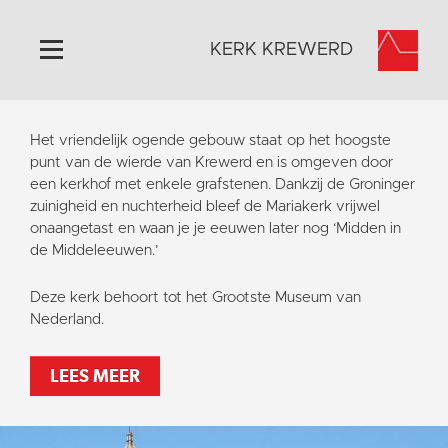
KERK KREWERD
Home
Het vriendelijk ogende gebouw staat op het hoogste
Algemeen
punt van de wierde van Krewerd en is omgeven door
een kerkhof met enkele grafstenen. Dankzij de Groninger
Historie
zuinigheid en nuchterheid bleef de Mariakerk vrijwel
Omgeving
onaangetast en waan je je eeuwen later nog ‘Midden in
de Middeleeuwen.’
Het Grootste Museum
Activiteiten
Deze kerk behoort tot het Grootste Museum van
Nederland.
Steun ons
Contact
LEES MEER
Vaktaal