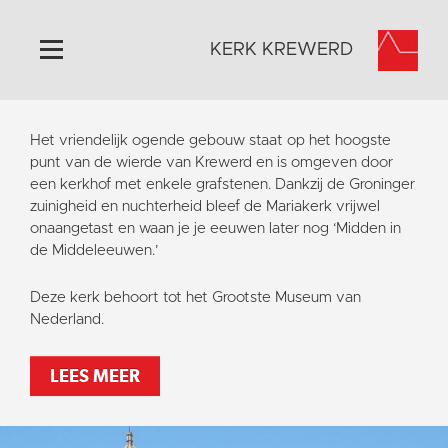
KERK KREWERD
Home
Het vriendelijk ogende gebouw staat op het hoogste
Algemeen
punt van de wierde van Krewerd en is omgeven door
een kerkhof met enkele grafstenen. Dankzij de Groninger
Historie
zuinigheid en nuchterheid bleef de Mariakerk vrijwel
Omgeving
onaangetast en waan je je eeuwen later nog ‘Midden in
de Middeleeuwen.’
Het Grootste Museum
Activiteiten
Deze kerk behoort tot het Grootste Museum van
Nederland.
Steun ons
Contact
LEES MEER
Vaktaal