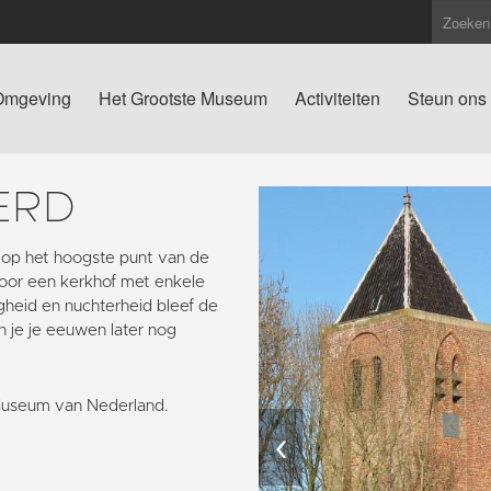
Omgeving
Het Grootste Museum
Activiteiten
Steun ons
ERD
 op het hoogste punt van de
oor een kerkhof met enkele
igheid en nuchterheid bleef de
n je je eeuwen later nog
Museum van Nederland.
‹