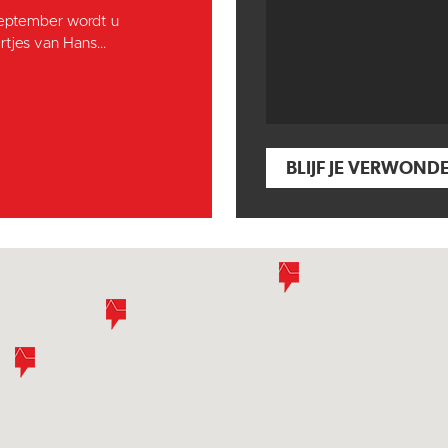
september wordt u
tjes van Hans...
BLIJF JE VERWOND