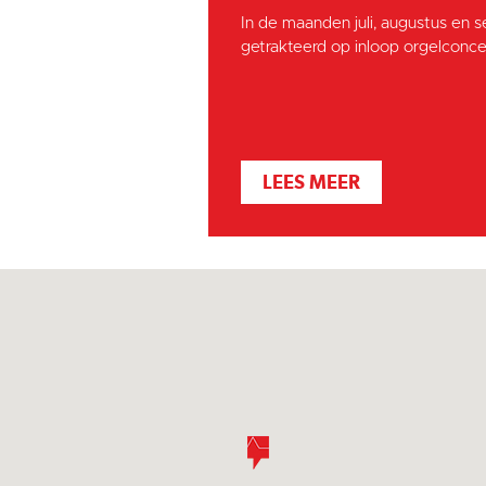
In de maanden juli, augustus en 
getrakteerd op inloop orgelconcer
LEES MEER