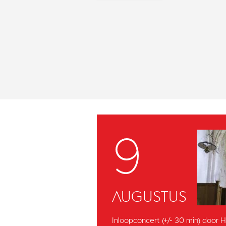
9
AUGUSTUS
Inloopconcert (+/- 30 min) door