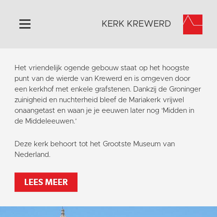
KERK KREWERD
Home
Het vriendelijk ogende gebouw staat op het hoogste
Algemeen
punt van de wierde van Krewerd en is omgeven door
een kerkhof met enkele grafstenen. Dankzij de Groninger
Historie
zuinigheid en nuchterheid bleef de Mariakerk vrijwel
Omgeving
onaangetast en waan je je eeuwen later nog ‘Midden in
de Middeleeuwen.’
Het Grootste Museum
Activiteiten
Deze kerk behoort tot het Grootste Museum van
Nederland.
Steun ons
Contact
LEES MEER
Vaktaal