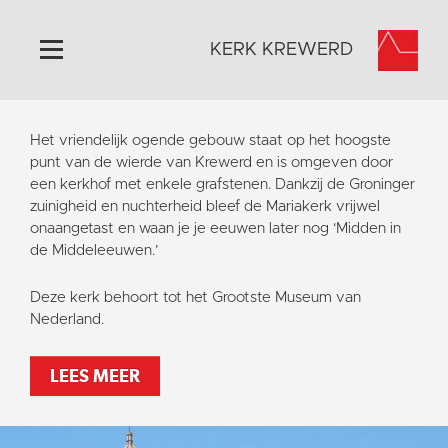
KERK KREWERD
Home
Het vriendelijk ogende gebouw staat op het hoogste
Algemeen
punt van de wierde van Krewerd en is omgeven door
een kerkhof met enkele grafstenen. Dankzij de Groninger
Historie
zuinigheid en nuchterheid bleef de Mariakerk vrijwel
Omgeving
onaangetast en waan je je eeuwen later nog ‘Midden in
de Middeleeuwen.’
Het Grootste Museum
Activiteiten
Deze kerk behoort tot het Grootste Museum van
Nederland.
Steun ons
Contact
LEES MEER
Vaktaal