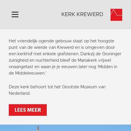
KERK KREWERD
Home
Het vriendelijk ogende gebouw staat op het hoogste
Algemeen
punt van de wierde van Krewerd en is omgeven door
een kerkhof met enkele grafstenen. Dankzij de Groninger
Historie
zuinigheid en nuchterheid bleef de Mariakerk vrijwel
Omgeving
onaangetast en waan je je eeuwen later nog ‘Midden in
de Middeleeuwen.’
Het Grootste Museum
Activiteiten
Deze kerk behoort tot het Grootste Museum van
Nederland.
Steun ons
Contact
LEES MEER
Vaktaal