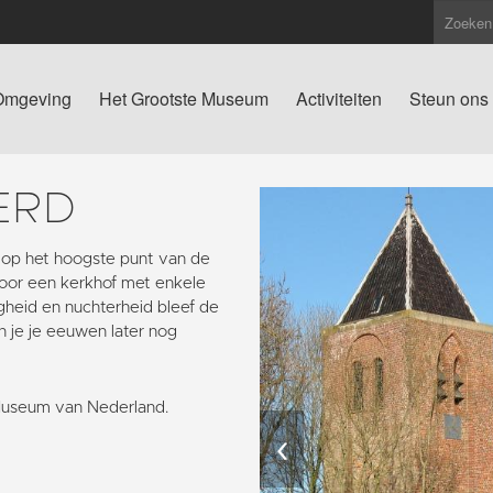
Omgeving
Het Grootste Museum
Activiteiten
Steun ons
ERD
 op het hoogste punt van de
oor een kerkhof met enkele
igheid en nuchterheid bleef de
n je je eeuwen later nog
Museum van Nederland.
‹