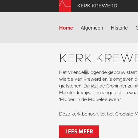
KERK KREWERD
Home
Algemeen
Historie
KERK KREW
Het vriendelijk ogende gebouw staat
wierde van Krewerd en is omgeven d
grafstenen. Dankzij de Groninger zuin
Mariakerk vrijwel onaangetast en waa
‘Midden in de Middeleeuwen.’
Deze kerk behoort tot het Grootste 
LEES MEER