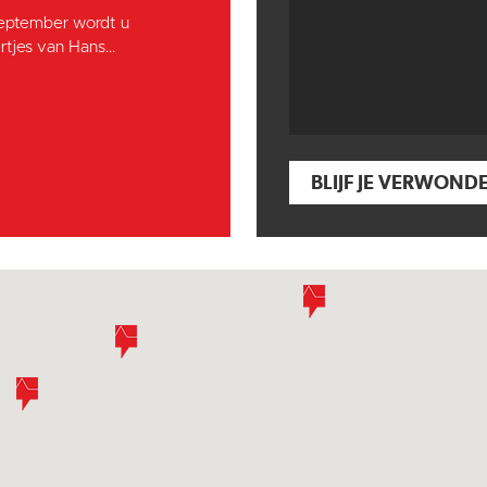
september wordt u
tjes van Hans...
BLIJF JE VERWOND