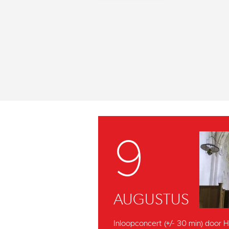
9
AUGUSTUS
Inloopconcert (+/- 30 min) door