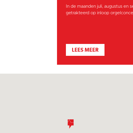
In de maanden juli, augustus en 
getrakteerd op inloop orgelconcer
LEES MEER