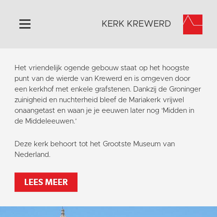
KERK KREWERD
Home
Het vriendelijk ogende gebouw staat op het hoogste
Algemeen
punt van de wierde van Krewerd en is omgeven door
een kerkhof met enkele grafstenen. Dankzij de Groninger
Historie
zuinigheid en nuchterheid bleef de Mariakerk vrijwel
Omgeving
onaangetast en waan je je eeuwen later nog ‘Midden in
de Middeleeuwen.’
Het Grootste Museum
Activiteiten
Deze kerk behoort tot het Grootste Museum van
Nederland.
Steun ons
Contact
LEES MEER
Vaktaal