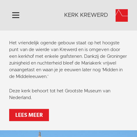
KERK KREWERD
Home
Het vriendelijk ogende gebouw staat op het hoogste
Algemeen
punt van de wierde van Krewerd en is omgeven door
een kerkhof met enkele grafstenen. Dankzij de Groninger
Historie
zuinigheid en nuchterheid bleef de Mariakerk vrijwel
Omgeving
onaangetast en waan je je eeuwen later nog ‘Midden in
de Middeleeuwen.’
Het Grootste Museum
Activiteiten
Deze kerk behoort tot het Grootste Museum van
Nederland.
Steun ons
Contact
LEES MEER
Vaktaal