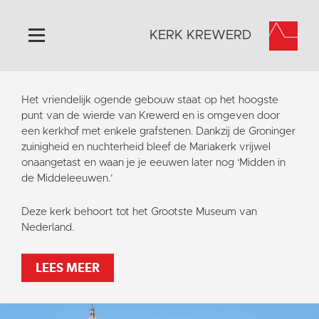
KERK KREWERD
Home
Het vriendelijk ogende gebouw staat op het hoogste
Algemeen
punt van de wierde van Krewerd en is omgeven door
een kerkhof met enkele grafstenen. Dankzij de Groninger
Historie
zuinigheid en nuchterheid bleef de Mariakerk vrijwel
Omgeving
onaangetast en waan je je eeuwen later nog ‘Midden in
de Middeleeuwen.’
Het Grootste Museum
Activiteiten
Deze kerk behoort tot het Grootste Museum van
Nederland.
Steun ons
Contact
LEES MEER
Vaktaal