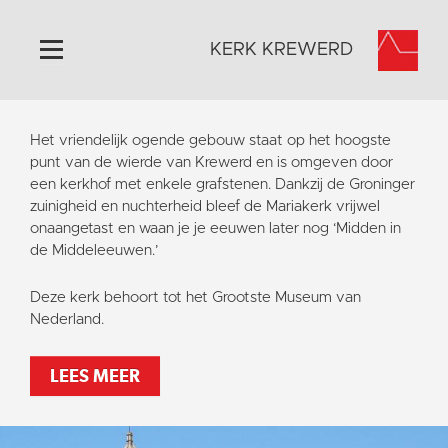
KERK KREWERD
Home
Het vriendelijk ogende gebouw staat op het hoogste
Algemeen
punt van de wierde van Krewerd en is omgeven door
een kerkhof met enkele grafstenen. Dankzij de Groninger
Historie
zuinigheid en nuchterheid bleef de Mariakerk vrijwel
Omgeving
onaangetast en waan je je eeuwen later nog ‘Midden in
de Middeleeuwen.’
Het Grootste Museum
Activiteiten
Deze kerk behoort tot het Grootste Museum van
Nederland.
Steun ons
Contact
LEES MEER
Vaktaal