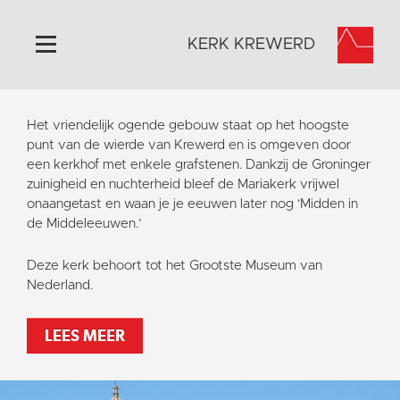
KERK KREWERD
Home
Het vriendelijk ogende gebouw staat op het hoogste
Algemeen
punt van de wierde van Krewerd en is omgeven door
een kerkhof met enkele grafstenen. Dankzij de Groninger
Historie
zuinigheid en nuchterheid bleef de Mariakerk vrijwel
Omgeving
onaangetast en waan je je eeuwen later nog ‘Midden in
de Middeleeuwen.’
Het Grootste Museum
Activiteiten
Deze kerk behoort tot het Grootste Museum van
Nederland.
Steun ons
Contact
LEES MEER
Vaktaal