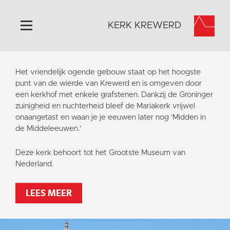
KERK KREWERD
Home
Het vriendelijk ogende gebouw staat op het hoogste
Algemeen
punt van de wierde van Krewerd en is omgeven door
een kerkhof met enkele grafstenen. Dankzij de Groninger
Historie
zuinigheid en nuchterheid bleef de Mariakerk vrijwel
Omgeving
onaangetast en waan je je eeuwen later nog ‘Midden in
de Middeleeuwen.’
Het Grootste Museum
Activiteiten
Deze kerk behoort tot het Grootste Museum van
Nederland.
Steun ons
Contact
LEES MEER
Vaktaal