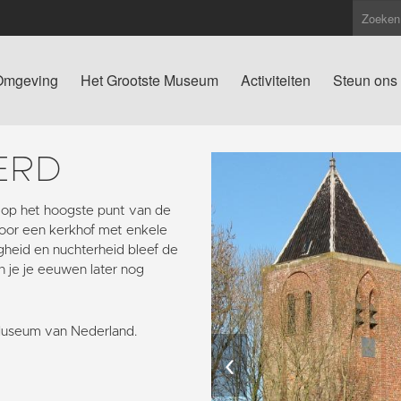
Omgeving
Het Grootste Museum
Activiteiten
Steun ons
ERD
 op het hoogste punt van de
oor een kerkhof met enkele
igheid en nuchterheid bleef de
n je je eeuwen later nog
Museum van Nederland.
‹