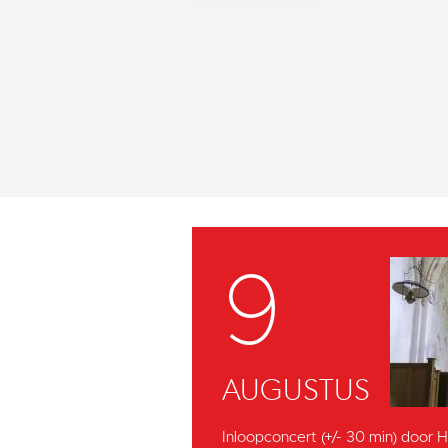
9
AUGUSTUS
Inloopconcert (+/- 30 min) door