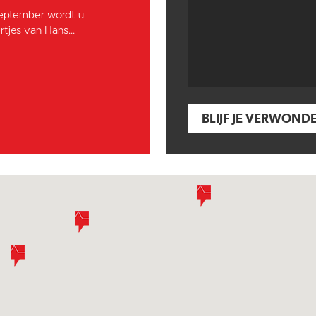
september wordt u
tjes van Hans...
BLIJF JE VERWOND