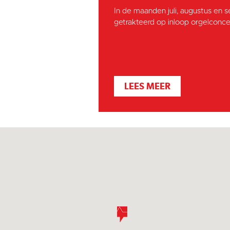
In de maanden juli, augustus en 
getrakteerd op inloop orgelconcer
LEES MEER