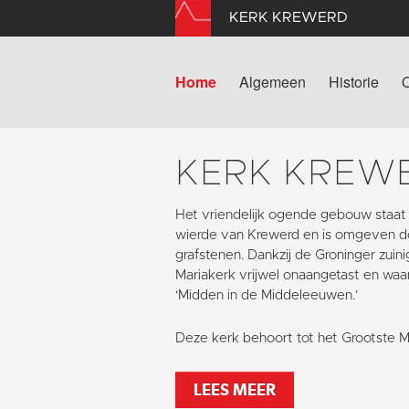
KERK KREWERD
Home
Algemeen
Historie
KERK KREW
Het vriendelijk ogende gebouw staat
wierde van Krewerd en is omgeven d
grafstenen. Dankzij de Groninger zuin
Mariakerk vrijwel onaangetast en waa
‘Midden in de Middeleeuwen.’
Deze kerk behoort tot het Grootste 
LEES MEER