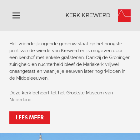
KERK KREWERD
Home
Het vriendelijk ogende gebouw staat op het hoogste
Algemeen
punt van de wierde van Krewerd en is omgeven door
een kerkhof met enkele grafstenen. Dankzij de Groninger
Historie
zuinigheid en nuchterheid bleef de Mariakerk vrijwel
Omgeving
onaangetast en waan je je eeuwen later nog ‘Midden in
de Middeleeuwen.’
Het Grootste Museum
Activiteiten
Deze kerk behoort tot het Grootste Museum van
Nederland.
Steun ons
Contact
LEES MEER
Vaktaal