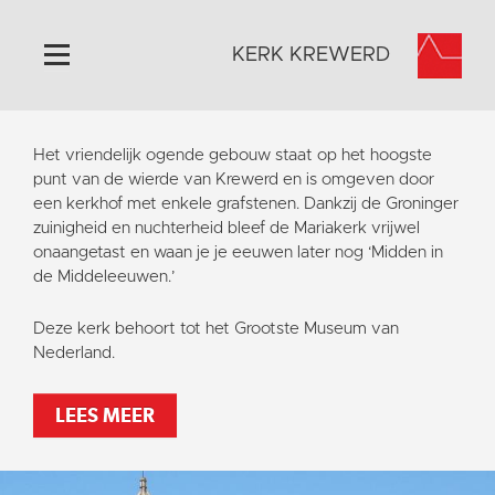
KERK KREWERD
Home
Het vriendelijk ogende gebouw staat op het hoogste
Algemeen
punt van de wierde van Krewerd en is omgeven door
een kerkhof met enkele grafstenen. Dankzij de Groninger
Historie
zuinigheid en nuchterheid bleef de Mariakerk vrijwel
Omgeving
onaangetast en waan je je eeuwen later nog ‘Midden in
de Middeleeuwen.’
Het Grootste Museum
Activiteiten
Deze kerk behoort tot het Grootste Museum van
Nederland.
Steun ons
Contact
LEES MEER
Vaktaal