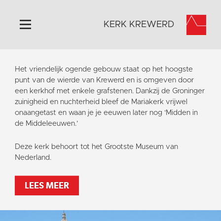
KERK KREWERD
Home
Het vriendelijk ogende gebouw staat op het hoogste
Algemeen
punt van de wierde van Krewerd en is omgeven door
een kerkhof met enkele grafstenen. Dankzij de Groninger
Historie
zuinigheid en nuchterheid bleef de Mariakerk vrijwel
Omgeving
onaangetast en waan je je eeuwen later nog ‘Midden in
de Middeleeuwen.’
Het Grootste Museum
Activiteiten
Deze kerk behoort tot het Grootste Museum van
Nederland.
Steun ons
Contact
LEES MEER
Vaktaal