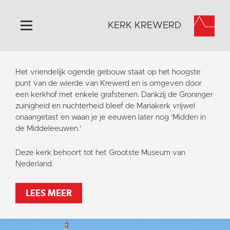
KERK KREWERD
Home
Het vriendelijk ogende gebouw staat op het hoogste
Algemeen
punt van de wierde van Krewerd en is omgeven door
een kerkhof met enkele grafstenen. Dankzij de Groninger
Historie
zuinigheid en nuchterheid bleef de Mariakerk vrijwel
Omgeving
onaangetast en waan je je eeuwen later nog ‘Midden in
de Middeleeuwen.’
Het Grootste Museum
Activiteiten
Deze kerk behoort tot het Grootste Museum van
Nederland.
Steun ons
Contact
LEES MEER
Vaktaal