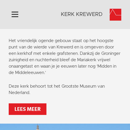
KERK KREWERD
Home
Het vriendelijk ogende gebouw staat op het hoogste
Algemeen
punt van de wierde van Krewerd en is omgeven door
een kerkhof met enkele grafstenen. Dankzij de Groninger
Historie
zuinigheid en nuchterheid bleef de Mariakerk vrijwel
Omgeving
onaangetast en waan je je eeuwen later nog ‘Midden in
de Middeleeuwen.’
Het Grootste Museum
Activiteiten
Deze kerk behoort tot het Grootste Museum van
Nederland.
Steun ons
Contact
LEES MEER
Vaktaal