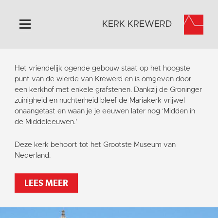
KERK KREWERD
Home
Het vriendelijk ogende gebouw staat op het hoogste
Algemeen
punt van de wierde van Krewerd en is omgeven door
een kerkhof met enkele grafstenen. Dankzij de Groninger
Historie
zuinigheid en nuchterheid bleef de Mariakerk vrijwel
Omgeving
onaangetast en waan je je eeuwen later nog ‘Midden in
de Middeleeuwen.’
Het Grootste Museum
Activiteiten
Deze kerk behoort tot het Grootste Museum van
Nederland.
Steun ons
Contact
LEES MEER
Vaktaal