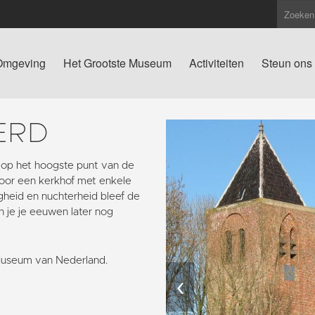
Omgeving
Het Grootste Museum
Activiteiten
Steun ons
ERD
 op het hoogste punt van de
oor een kerkhof met enkele
igheid en nuchterheid bleef de
n je je eeuwen later nog
Museum van Nederland.
‹