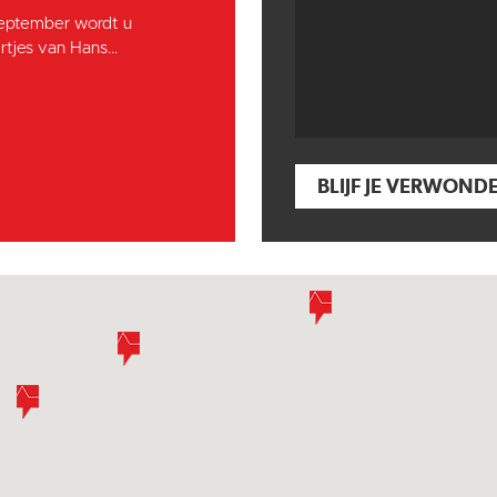
september wordt u
tjes van Hans...
BLIJF JE VERWOND