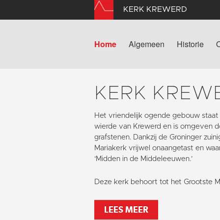
KERK KREWERD
Home
Algemeen
Historie
KERK KREW
Het vriendelijk ogende gebouw staat
wierde van Krewerd en is omgeven d
grafstenen. Dankzij de Groninger zuin
Mariakerk vrijwel onaangetast en waa
‘Midden in de Middeleeuwen.’
Deze kerk behoort tot het Grootste 
LEES MEER