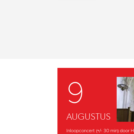
9
AUGUSTUS
Inloopconcert (+/- 30 min) door