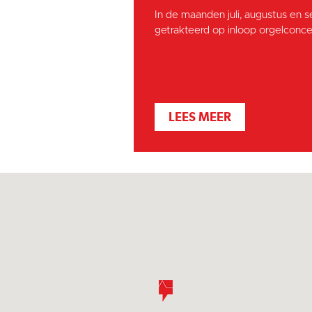
In de maanden juli, augustus en 
getrakteerd op inloop orgelconcer
LEES MEER