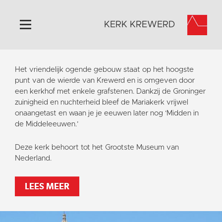
KERK KREWERD
Home
Het vriendelijk ogende gebouw staat op het hoogste
Algemeen
punt van de wierde van Krewerd en is omgeven door
een kerkhof met enkele grafstenen. Dankzij de Groninger
Historie
zuinigheid en nuchterheid bleef de Mariakerk vrijwel
Omgeving
onaangetast en waan je je eeuwen later nog ‘Midden in
de Middeleeuwen.’
Het Grootste Museum
Activiteiten
Deze kerk behoort tot het Grootste Museum van
Nederland.
Steun ons
Contact
LEES MEER
Vaktaal