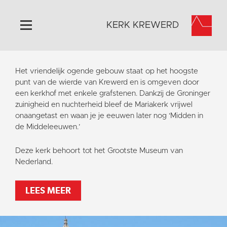
KERK KREWERD
Home
Het vriendelijk ogende gebouw staat op het hoogste
Algemeen
punt van de wierde van Krewerd en is omgeven door
een kerkhof met enkele grafstenen. Dankzij de Groninger
Historie
zuinigheid en nuchterheid bleef de Mariakerk vrijwel
Omgeving
onaangetast en waan je je eeuwen later nog ‘Midden in
de Middeleeuwen.’
Het Grootste Museum
Activiteiten
Deze kerk behoort tot het Grootste Museum van
Nederland.
Steun ons
Contact
LEES MEER
Vaktaal