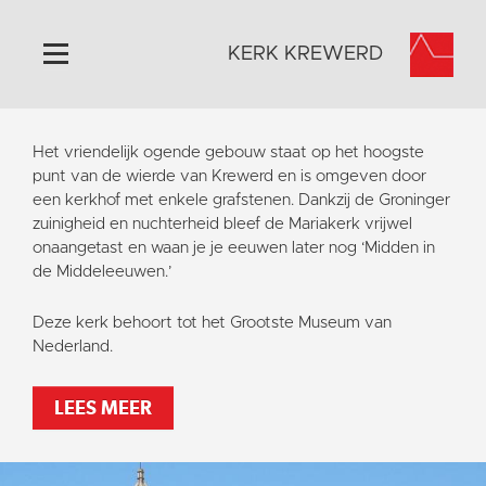
KERK KREWERD
Home
Het vriendelijk ogende gebouw staat op het hoogste
Algemeen
punt van de wierde van Krewerd en is omgeven door
een kerkhof met enkele grafstenen. Dankzij de Groninger
Historie
zuinigheid en nuchterheid bleef de Mariakerk vrijwel
Omgeving
onaangetast en waan je je eeuwen later nog ‘Midden in
de Middeleeuwen.’
Het Grootste Museum
Activiteiten
Deze kerk behoort tot het Grootste Museum van
Nederland.
Steun ons
Contact
LEES MEER
Vaktaal