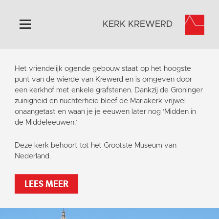
KERK KREWERD
Home
Het vriendelijk ogende gebouw staat op het hoogste
Algemeen
punt van de wierde van Krewerd en is omgeven door
een kerkhof met enkele grafstenen. Dankzij de Groninger
Historie
zuinigheid en nuchterheid bleef de Mariakerk vrijwel
Omgeving
onaangetast en waan je je eeuwen later nog ‘Midden in
de Middeleeuwen.’
Het Grootste Museum
Activiteiten
Deze kerk behoort tot het Grootste Museum van
Nederland.
Steun ons
Contact
LEES MEER
Vaktaal