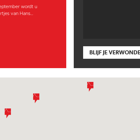
september wordt u
tjes van Hans...
BLIJF JE VERWOND