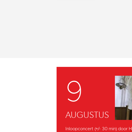
9
AUGUSTUS
Inloopconcert (+/- 30 min) door