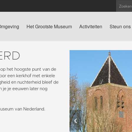
Omgeving
Het Grootste Museum
Activiteiten
Steun ons
ERD
 op het hoogste punt van de
oor een kerkhof met enkele
igheid en nuchterheid bleef de
n je je eeuwen later nog
Museum van Nederland.
‹