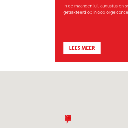
In de maanden juli, augustus en 
getrakteerd op inloop orgelconcer
LEES MEER