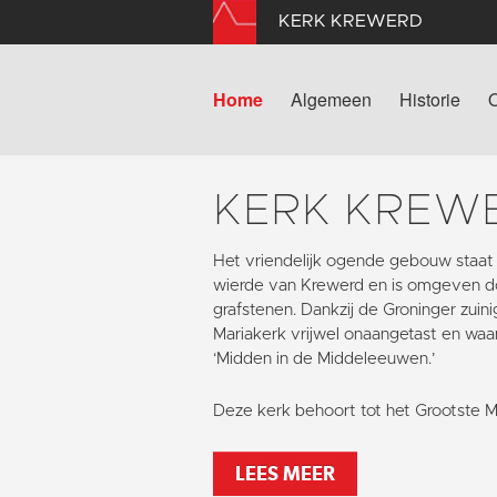
KERK KREWERD
Home
Algemeen
Historie
KERK KREW
Het vriendelijk ogende gebouw staat
wierde van Krewerd en is omgeven d
grafstenen. Dankzij de Groninger zuin
Mariakerk vrijwel onaangetast en waa
‘Midden in de Middeleeuwen.’
Deze kerk behoort tot het Grootste 
LEES MEER