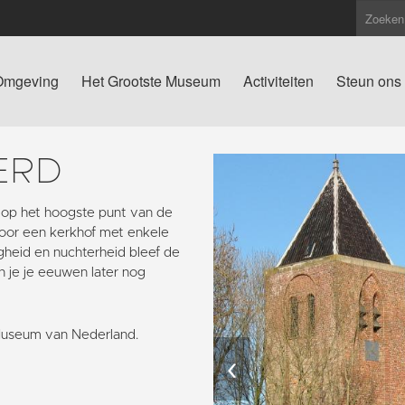
Omgeving
Het Grootste Museum
Activiteiten
Steun ons
ERD
 op het hoogste punt van de
oor een kerkhof met enkele
igheid en nuchterheid bleef de
n je je eeuwen later nog
Museum van Nederland.
‹