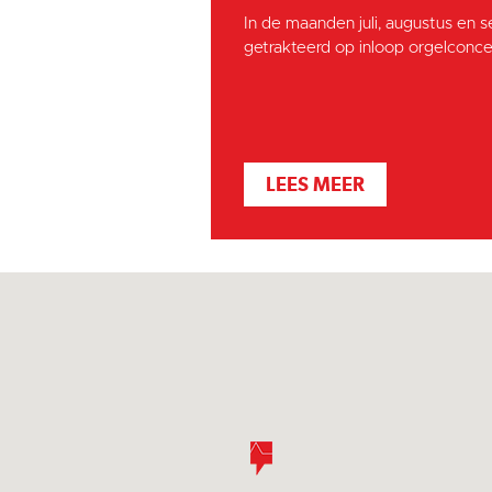
In de maanden juli, augustus en 
getrakteerd op inloop orgelconcer
LEES MEER