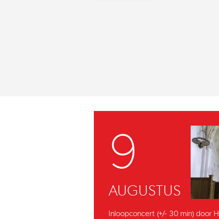
9
AUGUSTUS
Inloopconcert (+/- 30 min) door