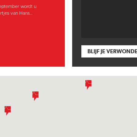
september wordt u
tjes van Hans...
BLIJF JE VERWOND