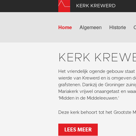
KERK KREWERD
Home
Algemeen
Historie
KERK KREW
Het vriendelijk ogende gebouw staat
wierde van Krewerd en is omgeven d
grafstenen. Dankzij de Groninger zuin
Mariakerk vrijwel onaangetast en waa
‘Midden in de Middeleeuwen.’
Deze kerk behoort tot het Grootste 
LEES MEER