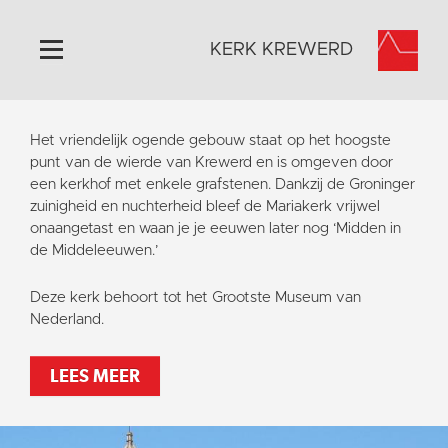
KERK KREWERD
Home
Het vriendelijk ogende gebouw staat op het hoogste
Algemeen
punt van de wierde van Krewerd en is omgeven door
een kerkhof met enkele grafstenen. Dankzij de Groninger
Historie
zuinigheid en nuchterheid bleef de Mariakerk vrijwel
Omgeving
onaangetast en waan je je eeuwen later nog ‘Midden in
de Middeleeuwen.’
Het Grootste Museum
Activiteiten
Deze kerk behoort tot het Grootste Museum van
Nederland.
Steun ons
Contact
LEES MEER
Vaktaal